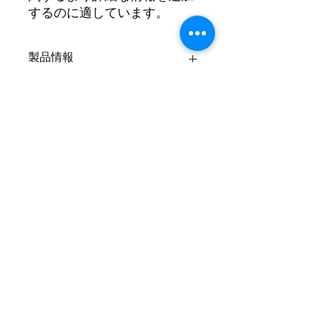
するのに適しています。
製品情報
これは商品の詳細セクションです。サ
返品・返金ポリシー
イズ、素材、お手入れ方法、クリーニ
ング方法など、商品に関する詳細情報
を追加するのに最適な場所です。さら
このセクションでは、返品・返金ポリ
配送情報
に、商品の独自の特徴やお客様にとっ
シーの概要を説明します。お客様に、
てのメリットについても説明できま
商品にご満足いただけなかった場合の
す。購入者は常に購入前に商品につい
対応方法を説明するのに最適です。返
配送ポリシーについてご説明します。
て明確に理解したいと考えています。
金・交換ポリシーは、お客様との信頼
配送方法、梱包、費用などについて、
そのため、購入者に商品購入への自信
関係を築き、不安を軽減するために、
より詳しい情報を追加するのに最適な
と決断力を与えるために、できるだけ
簡潔かつ明確に記載する必要がありま
場所です。配送ポリシーについて分か
​薪興電子
多くの関連情報を提供するようにして
す。
りやすい情報を提供することで、お客
ください。
様との信頼関係を築き、安心してご購
service@pcb.ing
入いただけるという安心感をお客様に
与えることができます。
編集者
38658048
Copyright ©
2013-2025
Xinxing