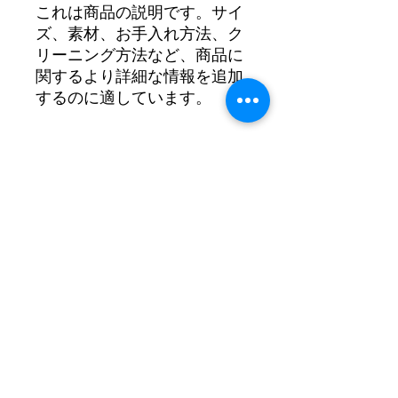
これは商品の説明です。サイ
ズ、素材、お手入れ方法、ク
リーニング方法など、商品に
関するより詳細な情報を追加
するのに適しています。
製品情報
これは商品の詳細セクションです。サ
返品・返金ポリシー
イズ、素材、お手入れ方法、クリーニ
ング方法など、商品に関する詳細情報
を追加するのに最適な場所です。さら
このセクションでは、返品・返金ポリ
配送情報
に、商品の独自の特徴やお客様にとっ
シーの概要を説明します。お客様に、
てのメリットについても説明できま
商品にご満足いただけなかった場合の
す。購入者は常に購入前に商品につい
対応方法を説明するのに最適です。返
配送ポリシーについてご説明します。
て明確に理解したいと考えています。
金・交換ポリシーは、お客様との信頼
配送方法、梱包、費用などについて、
そのため、購入者に商品購入への自信
関係を築き、不安を軽減するために、
より詳しい情報を追加するのに最適な
と決断力を与えるために、できるだけ
簡潔かつ明確に記載する必要がありま
場所です。配送ポリシーについて分か
​薪興電子
多くの関連情報を提供するようにして
す。
りやすい情報を提供することで、お客