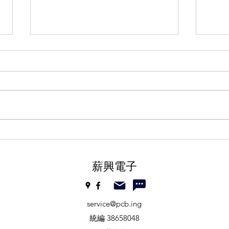
插件孔間距過小
插件
薪興電子
service@pcb.ing
統編 38658048