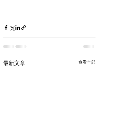
查看全部
最新文章