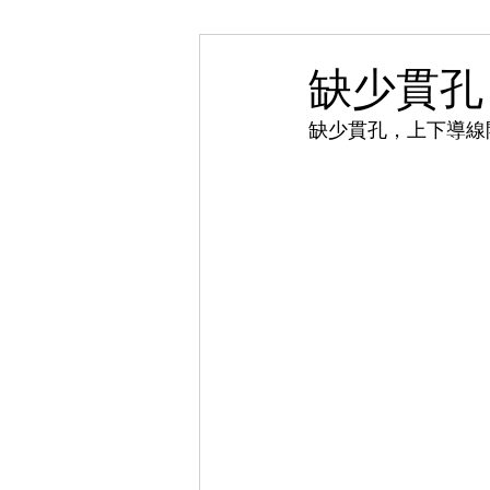
缺少貫孔
缺少貫孔，上下導線