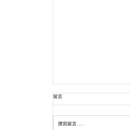
留言
缺少貫孔
撰寫留言......