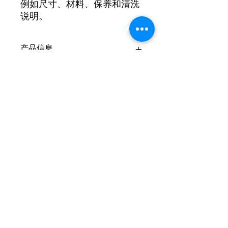
例如尺寸、材料、保养和清洗
说明。
产品信息
此处是产品详情。此处适合添加有关产
退货与退款政策
品的更多信息，例如尺寸、材料、保养
和清洗说明。另外，也可在此处描述产
品的独特之处，以及能给客户带来哪些
此处是退货与退款政策。此处适合向客
SHIPPING INFO
好处。买家总是希望能在购买之前清楚
户说明如何处理不满意的产品。退款或
了解产品。所以，尽量多提供相关信
退换政策应力求简单明了，这样才能建
息，让买家有信心和决心购买您的产
立起信任关系，使客户不再有后顾之
I'm a shipping policy. I'm a great
品。
忧。
place to add more information about
your shipping methods, packaging
and cost. Providing straightforward
薪興電子
information about your shipping
policy is a great way to build trust and
service@pcb.ing
reassure your customers that they can
buy from you with confidence.
統編
38658048